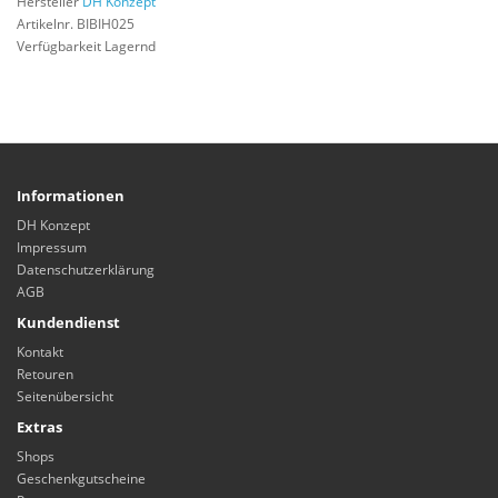
Hersteller
DH Konzept
Artikelnr. BIBIH025
Verfügbarkeit Lagernd
Informationen
DH Konzept
Impressum
Datenschutzerklärung
AGB
Kundendienst
Kontakt
Retouren
Seitenübersicht
Extras
Shops
Geschenkgutscheine