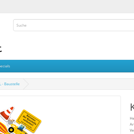
ecials
L - Baustelle
He
Ar
Ve