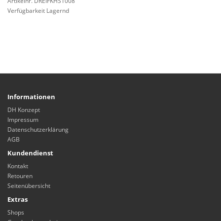
Artikelnr. DREIFKHS1008
Verfügbarkeit Lagernd
Informationen
DH Konzept
Impressum
Datenschutzerklärung
AGB
Kundendienst
Kontakt
Retouren
Seitenübersicht
Extras
Shops