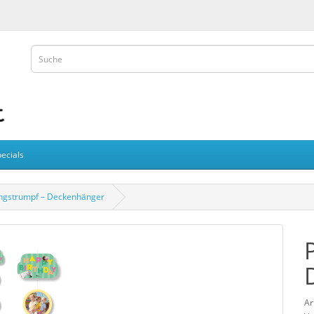
ecials
angstrumpf – Deckenhänger
Ar