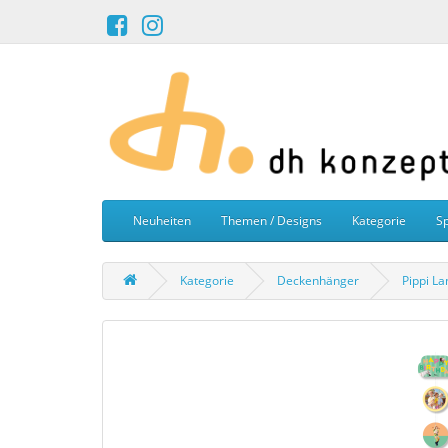
Neuheiten
Themen / Designs
Kategorie
Sp
Kategorie
Deckenhänger
Pippi L