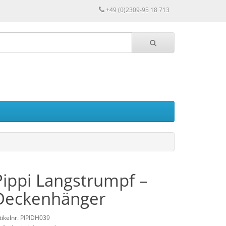
+49 (0)2309-95 18 713
Pippi Langstrumpf –
Deckenhänger
tikelnr. PIPIDH039