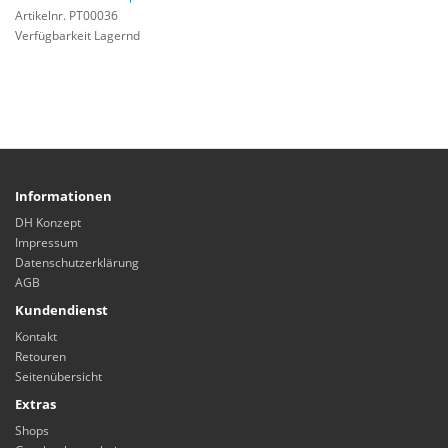
Artikelnr. PT00036
Verfügbarkeit Lagernd
Informationen
DH Konzept
Impressum
Datenschutzerklärung
AGB
Kundendienst
Kontakt
Retouren
Seitenübersicht
Extras
Shops