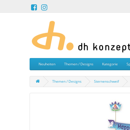
Neuheiten
Themen / Designs
Kategorie
Sp
Themen / Designs
Sternenschweif