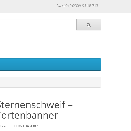
+49 (0)2309-95 18 713
Sternenschweif –
Tortenbanner
tikelnr. STERNTBAN007