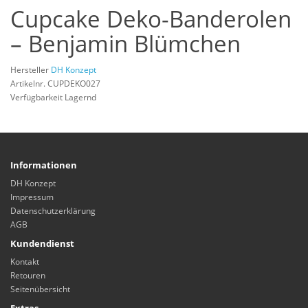
Cupcake Deko-Banderolen
– Benjamin Blümchen
Hersteller
DH Konzept
Artikelnr. CUPDEKO027
Verfügbarkeit Lagernd
Informationen
DH Konzept
Impressum
Datenschutzerklärung
AGB
Kundendienst
Kontakt
Retouren
Seitenübersicht
Extras