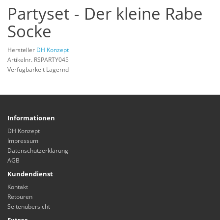
Partyset - Der kleine Rabe
Socke
Hersteller
DH Konzept
Artikelnr. RSPARTY045
Verfügbarkeit Lagernd
Informationen
DH Konzept
Impressum
Datenschutzerklärung
AGB
Kundendienst
Kontakt
Retouren
Seitenübersicht
Extras