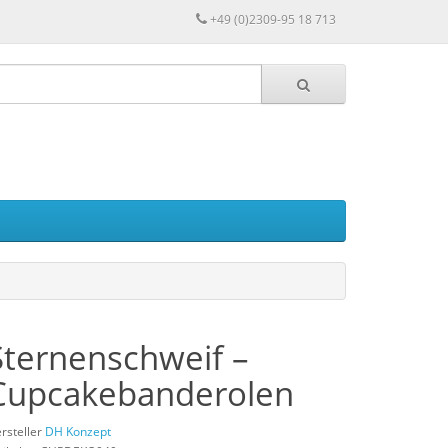
+49 (0)2309-95 18 713
Sternenschweif –
Cupcakebanderolen
rsteller
DH Konzept