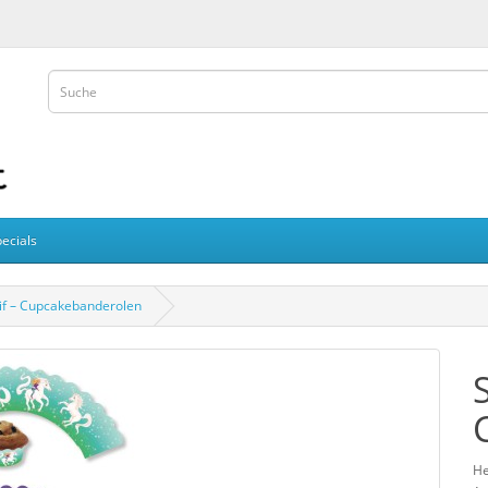
ecials
if – Cupcakebanderolen
He