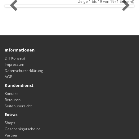
Zeige 1 bis 19 von 19 (1 Seite(n))
Informationen
DH Konzept
Impressum
Datenschutzerklärung
AGB
Kundendienst
Kontakt
Retouren
Seitenübersicht
Extras
Shops
Geschenkgutscheine
Partner