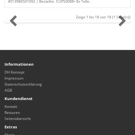
4013986501092 | Bestellnr. CUPS0088• 8x Telle..
Zeige 1 bis 18 von 18 (1 Seite(n))
Informationen
DH Konzept
Impressum
Datenschutzerklärung
AGB
Kundendienst
Kontakt
Retouren
Seitenübersicht
Extras
Shops