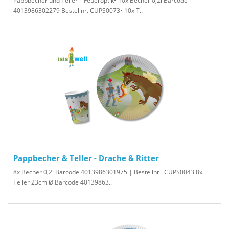
Pappbecher und Teller – Feueroptik• 10x Becher 0,2l Barcode
4013986302279 Bestellnr. CUPS0073• 10x T..
Pappbecher & Teller - Drache & Ritter
8x Becher 0,2l Barcode 4013986301975 | Bestellnr . CUPS0043 8x
Teller 23cm Ø Barcode 40139863..