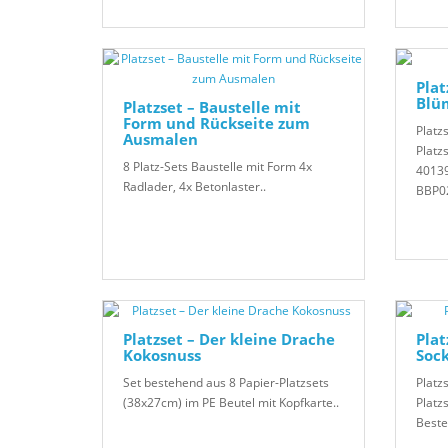
Plat
Blü
Platzset – Baustelle mit
Form und Rückseite zum
Platz
Ausmalen
Platz
8 Platz-Sets Baustelle mit Form 4x
40139
Radlader, 4x Betonlaster..
BBP02
Platzset – Der kleine Drache
Plat
Kokosnuss
Soc
Set bestehend aus 8 Papier-Platzsets
Platz
(38x27cm) im PE Beutel mit Kopfkarte..
Platz
Beste