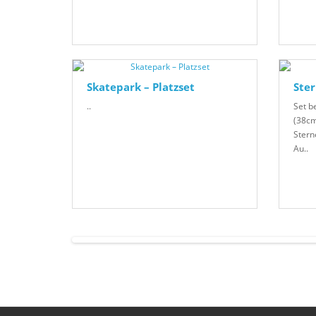
Skatepark – Platzset
Ster
..
Set b
(38cm
Stern
Au..