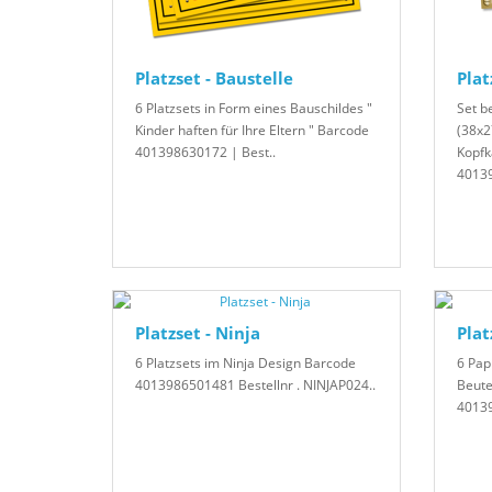
Platzset - Baustelle
Plat
6 Platzsets in Form eines Bauschildes "
Set b
Kinder haften für Ihre Eltern " Barcode
(38x2
401398630172 | Best..
Kopfk
40139
Platzset - Ninja
Plat
6 Platzsets im Ninja Design Barcode
6 Pap
4013986501481 Bestellnr . NINJAP024..
Beute
40139