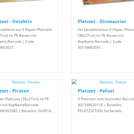
zset - Detektiv
Platzset - Dinosaurier
estehend aus 6 Papier-Platzsets
Set bestehend aus 6 Papier-Platz
7cm) im PE Beutel mit
(38x27cm) im PE Beutel mit
arte.Barcode | Code
Kopfkarte.Barcode | Code
863027..
40139863031..
zset - Piraten
Platzset - Polizei
ier-Platzsets (38x27cm) im PE
6 Platzsets zum Ausmalen Barco
l mit KopfkarteBarcode
401398630118 | Bestellnr.
86302682 | Bestellnr. PirP018..
PPLATZSET006 Set besteh..