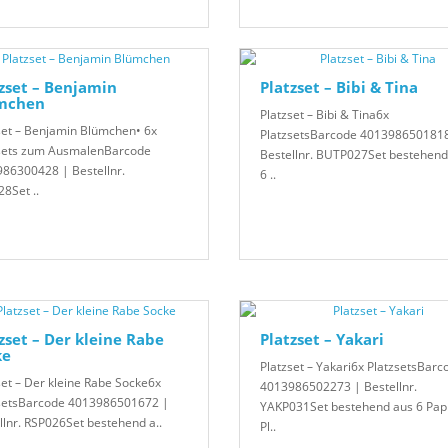
zset – Benjamin
Platzset – Bibi & Tina
mchen
Platzset – Bibi & Tina6x
set – Benjamin Blümchen• 6x
PlatzsetsBarcode 401398650181
sets zum AusmalenBarcode
Bestellnr. BUTP027Set bestehend
86300428 | Bestellnr.
6 ..
8Set ..
zset – Der kleine Rabe
Platzset – Yakari
ke
Platzset – Yakari6x PlatzsetsBarc
set – Der kleine Rabe Socke6x
4013986502273 | Bestellnr.
setsBarcode 4013986501672 |
YAKP031Set bestehend aus 6 Papi
llnr. RSP026Set bestehend a..
Pl..