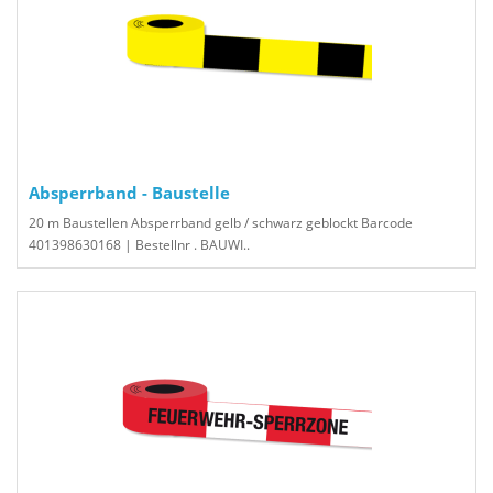
Absperrband - Baustelle
20 m Baustellen Absperrband gelb / schwarz geblockt Barcode
401398630168 | Bestellnr . BAUWI..