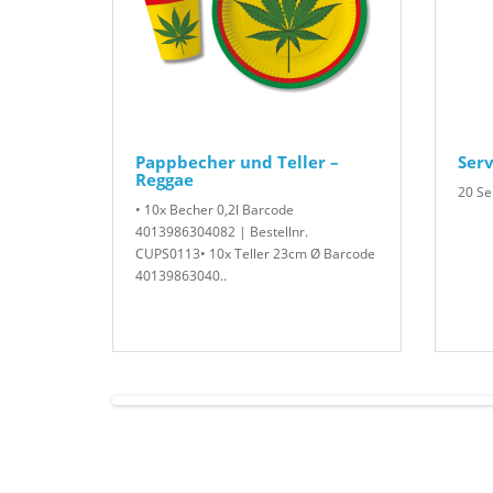
Pappbecher und Teller –
Serv
Reggae
20 Se
• 10x Becher 0,2l Barcode
4013986304082 | Bestellnr.
CUPS0113• 10x Teller 23cm Ø Barcode
40139863040..