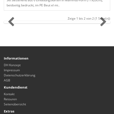
Set bestehend aus 6 Einladungskarten in Mammut-Form (11x20cm),
beidseitig bedruckt, im PE Beut el mi..
Zeige 1 bis 2 von 2 (1 Seite(n))
Informationen
DH Konzept
Impressum
Datenschutzerklärung
AGB
Kundendienst
Kontakt
Retouren
Seitenübersicht
Extras