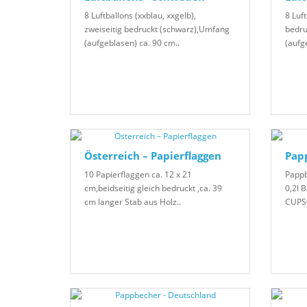
8 Luftballons (xxblau, xxgelb),
8 Luft
zweiseitig bedruckt (schwarz),Umfang
bedru
(aufgeblasen) ca. 90 cm..
(aufg
Österreich – Papierflaggen
Papp
10 Papierflaggen ca. 12 x 21
Pappb
cm,beidseitig gleich bedruckt ,ca. 39
0,2l 
cm langer Stab aus Holz..
CUPS0