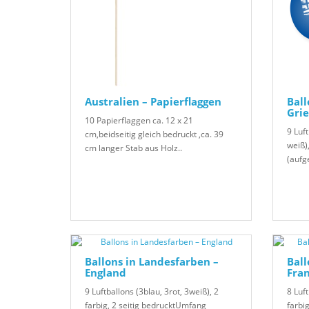
Australien – Papierflaggen
Ball
Gri
10 Papierflaggen ca. 12 x 21
9 Luft
cm,beidseitig gleich bedruckt ,ca. 39
weiß)
cm langer Stab aus Holz..
(aufg
Ballons in Landesfarben –
Ball
England
Fra
9 Luftballons (3blau, 3rot, 3weiß), 2
8 Luft
farbig, 2 seitig bedrucktUmfang
farbi