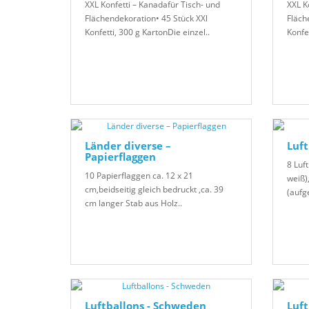
XXL Konfetti – Kanadafür Tisch- und
XXL K
Flächendekoration• 45 Stück XXl
Fläch
Konfetti, 300 g KartonDie einzel..
Konfet
Länder diverse –
Luft
Papierflaggen
8 Luft
10 Papierflaggen ca. 12 x 21
weiß)
cm,beidseitig gleich bedruckt ,ca. 39
(aufg
cm langer Stab aus Holz..
Luftballons - Schweden
Luft