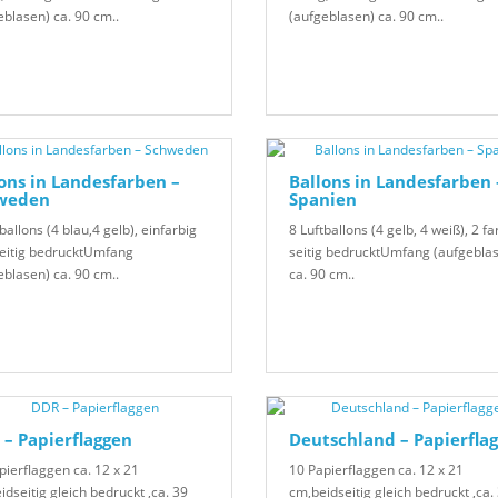
eblasen) ca. 90 cm..
(aufgeblasen) ca. 90 cm..
ons in Landesfarben –
Ballons in Landesfarben 
weden
Spanien
ballons (4 blau,4 gelb), einfarbig
8 Luftballons (4 gelb, 4 weiß), 2 fa
eitig bedrucktUmfang
seitig bedrucktUmfang (aufgebla
eblasen) ca. 90 cm..
ca. 90 cm..
– Papierflaggen
Deutschland – Papierfla
pierflaggen ca. 12 x 21
10 Papierflaggen ca. 12 x 21
idseitig gleich bedruckt ,ca. 39
cm,beidseitig gleich bedruckt ,ca.