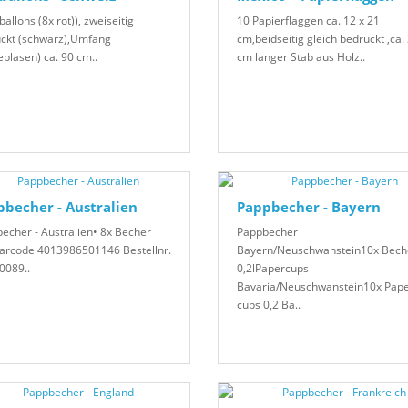
ballons (8x rot)), zweiseitig
10 Papierflaggen ca. 12 x 21
ckt (schwarz),Umfang
cm,beidseitig gleich bedruckt ,ca.
eblasen) ca. 90 cm..
cm langer Stab aus Holz..
becher - Australien
Pappbecher - Bayern
echer - Australien• 8x Becher
Pappbecher
Barcode 4013986501146 Bestellnr.
Bayern/Neuschwanstein10x Bech
089..
0,2lPapercups
Bavaria/Neuschwanstein10x Pap
cups 0,2lBa..