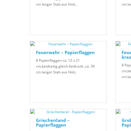
cm langer Stab aus Holz..
cm la
Feuerwehr – Papierflaggen
Feue
krea
8 Papierflaggen ca. 12 x 21
8 Pap
cm,beidseitig gleich bedruckt ,ca. 39
cm,be
cm langer Stab aus Holz..
cm la
Griechenland –
Gro
Papierflaggen
Papi