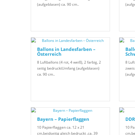
(aufgeblasen) ca. 90 cm..
(aufg
Ballons in Landesfarben –
Ball
Österreich
Sch
8 Luftballons (4 rot, 4 weiß), 2 farbig, 2
8 Luft
seitig bedrucktUmfang (aufgeblasen)
zweis
ca. 90 cm..
(aufg
Bayern – Papierflaggen
DDR 
10 Papierflaggen ca. 12 x 21
10 Pa
cm,beidseitig gleich bedruckt ,ca. 39
cm,be