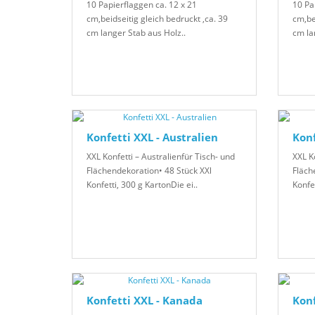
10 Papierflaggen ca. 12 x 21
10 Pa
cm,beidseitig gleich bedruckt ,ca. 39
cm,be
cm langer Stab aus Holz..
cm la
Konfetti XXL - Australien
Konf
XXL Konfetti – Australienfür Tisch- und
XXL K
Flächendekoration• 48 Stück XXl
Fläch
Konfetti, 300 g KartonDie ei..
Konfet
Konfetti XXL - Kanada
Konf