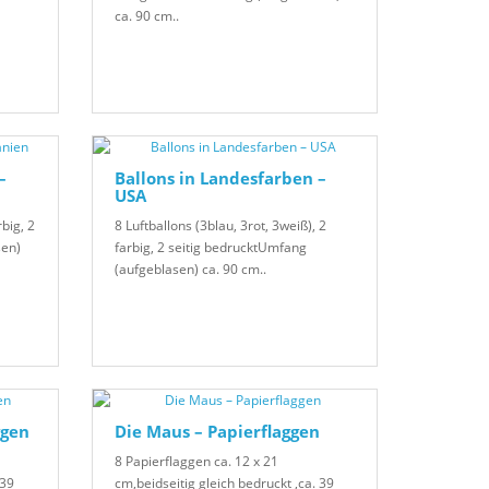
ca. 90 cm..
–
Ballons in Landesfarben –
USA
rbig, 2
8 Luftballons (3blau, 3rot, 3weiß), 2
sen)
farbig, 2 seitig bedrucktUmfang
(aufgeblasen) ca. 90 cm..
ggen
Die Maus – Papierflaggen
8 Papierflaggen ca. 12 x 21
 39
cm,beidseitig gleich bedruckt ,ca. 39