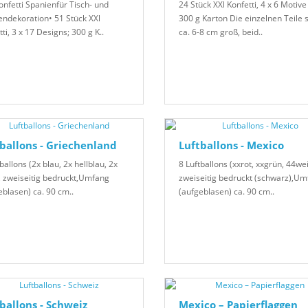
onfetti Spanienfür Tisch- und
24 Stück XXl Konfetti, 4 x 6 Motive
endekoration• 51 Stück XXl
300 g Karton Die einzelnen Teile 
ti, 3 x 17 Designs; 300 g K..
ca. 6-8 cm groß, beid..
ballons - Griechenland
Luftballons - Mexico
ballons (2x blau, 2x hellblau, 2x
8 Luftballons (xxrot, xxgrün, 44wei
, zweiseitig bedruckt,Umfang
zweiseitig bedruckt (schwarz),U
eblasen) ca. 90 cm..
(aufgeblasen) ca. 90 cm..
ballons - Schweiz
Mexico – Papierflaggen