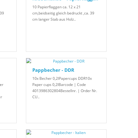
10 Papierflaggen ca. 12 x 21
 39
cm,beidseitig gleich bedruckt ,ca. 39
cm langer Stab aus Holz..
Pappbecher - DDR
10x Becher 0,2lPapercups DDR10x
er
Paper cups 0,2lBarcode | Code
4013986302804Bestellnr. | Order Nr.
er
CU..