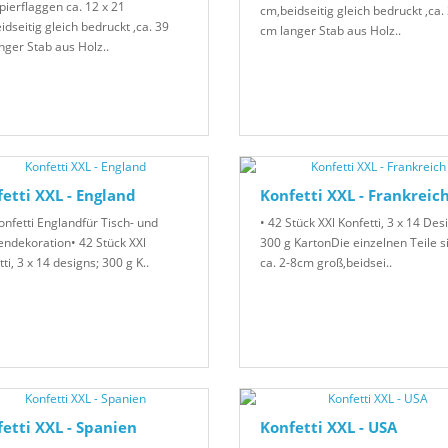
pierflaggen ca. 12 x 21
cm,beidseitig gleich bedruckt ,ca.
idseitig gleich bedruckt ,ca. 39
cm langer Stab aus Holz..
nger Stab aus Holz..
etti XXL - England
Konfetti XXL - Frankreic
onfetti Englandfür Tisch- und
• 42 Stück XXl Konfetti, 3 x 14 Des
endekoration• 42 Stück XXl
300 g KartonDie einzelnen Teile s
ti, 3 x 14 designs; 300 g K..
ca. 2-8cm groß,beidsei..
etti XXL - Spanien
Konfetti XXL - USA