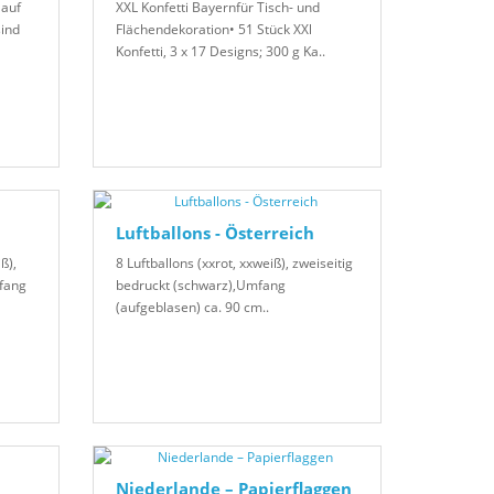
 auf
XXL Konfetti Bayernfür Tisch- und
sind
Flächendekoration• 51 Stück XXl
Konfetti, 3 x 17 Designs; 300 g Ka..
Luftballons - Österreich
ß),
8 Luftballons (xxrot, xxweiß), zweiseitig
mfang
bedruckt (schwarz),Umfang
(aufgeblasen) ca. 90 cm..
Niederlande – Papierflaggen