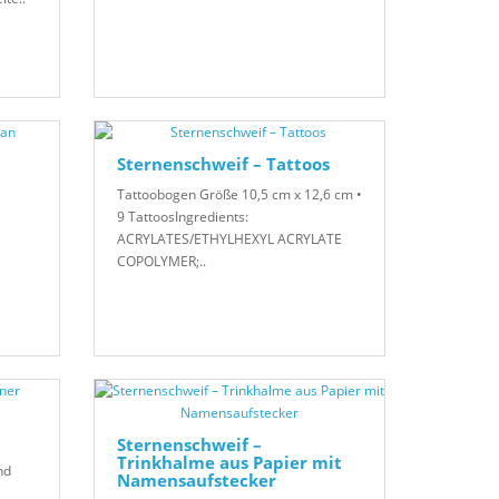
Sternenschweif – Tattoos
Tattoobogen Größe 10,5 cm x 12,6 cm •
9 TattoosIngredients:
ACRYLATES/ETHYLHEXYL ACRYLATE
COPOLYMER;..
Sternenschweif –
Trinkhalme aus Papier mit
nd
Namensaufstecker