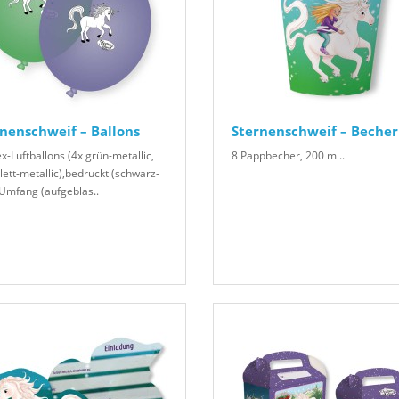
nenschweif – Ballons
Sternenschweif – Becher
x-Luftballons (4x grün-metallic,
8 Pappbecher, 200 ml..
lett-metallic),bedruckt (schwarz-
Umfang (aufgeblas..