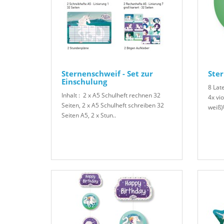
Sternenschweif - Set zur
Ster
Einschulung
8 Late
Inhalt : 2 x A5 Schulheft rechnen 32
4x vio
Seiten, 2 x A5 Schulheft schreiben 32
weiß)
Seiten A5, 2 x Stun..