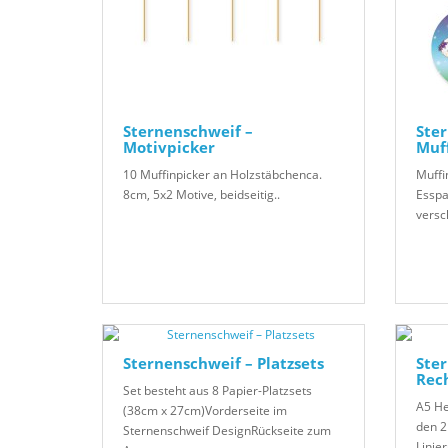
Sternenschweif –
Ster
Motivpicker
Muff
10 Muffinpicker an Holzstäbchenca.
Muffi
8cm, 5x2 Motive, beidseitig..
Esspa
versc
Sternenschweif – Platzsets
Ster
Rec
Set besteht aus 8 Papier-Platzsets
A5 He
(38cm x 27cm)Vorderseite im
den 2
Sternenschweif DesignRückseite zum
Linie