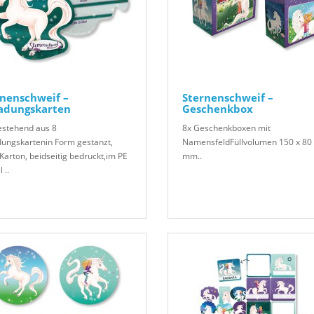
nenschweif –
Sternenschweif –
ladungskarten
Geschenkbox
estehend aus 8
8x Geschenkboxen mit
dungskartenin Form gestanzt,
NamensfeldFüllvolumen 150 x 80 
Karton, beidseitig bedruckt,im PE
mm..
 ..