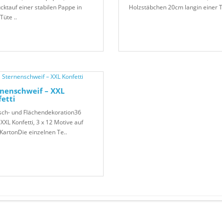
cktauf einer stabilen Pappe in
Holzstäbchen 20cm langin einer T
Tüte ..
nenschweif – XXL
etti
isch- und Flächendekoration36
XXL Konfetti, 3 x 12 Motive auf
KartonDie einzelnen Te..