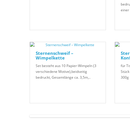
bedru
einer 
Sternenschweif –
Ster
Wimpelkette
Konf
Set besteht aus 10 Papier-Wimpeln (3
für T
verschiedene Motive),beidseitig
Stück 
bedruckt, Gesamtlänge ca. 3,5m,..
300g 