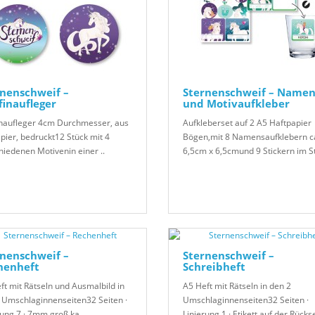
nenschweif –
Sternenschweif – Namen
inaufleger
und Motivaufkleber
naufleger 4cm Durchmesser, aus
Aufkleberset auf 2 A5 Haftpapier
pier, bedruckt12 Stück mit 4
Bögen,mit 8 Namensaufklebern c
hiedenen Motivenin einer ..
6,5cm x 6,5cmund 9 Stickern im St
nenschweif –
Sternenschweif –
henheft
Schreibheft
ft mit Rätseln und Ausmalbild in
A5 Heft mit Rätseln in den 2
 Umschlaginnenseiten32 Seiten ·
Umschlaginnenseiten32 Seiten ·
rung 7 · 7mm groß ka..
Linierung 1 · Etikett auf der Rückse