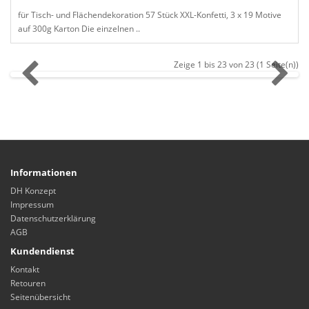
für Tisch- und Flächendekoration 57 Stück XXL-Konfetti, 3 x 19 Motive
auf 300g Karton Die einzelnen ..
Zeige 1 bis 23 von 23 (1 Seite(n))
Informationen
DH Konzept
Impressum
Datenschutzerklärung
AGB
Kundendienst
Kontakt
Retouren
Seitenübersicht