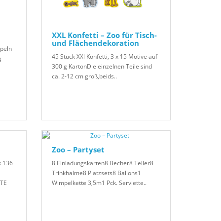
XXL Konfetti – Zoo für Tisch-
und Flächendekoration
peln
45 Stück XXl Konfetti, 3 x 15 Motive auf
g
300 g KartonDie einzelnen Teile sind
ca. 2-12 cm groß,beids..
Zoo – Partyset
x 136
8 Einladungskarten8 Becher8 Teller8
Trinkhalme8 Platzsets8 Ballons1
ATE
Wimpelkette 3,5m1 Pck. Serviette..