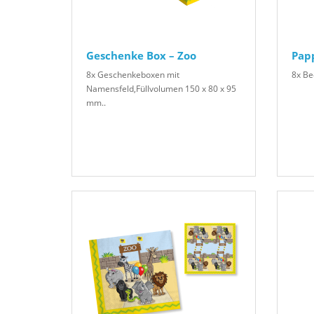
Geschenke Box – Zoo
Pap
8x Geschenkeboxen mit
8x Bec
Namensfeld,Füllvolumen 150 x 80 x 95
mm..