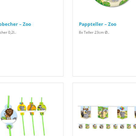
pbecher – Zoo
Pappteller – Zoo
her 0,2l..
8x Teller 23cm Ø..