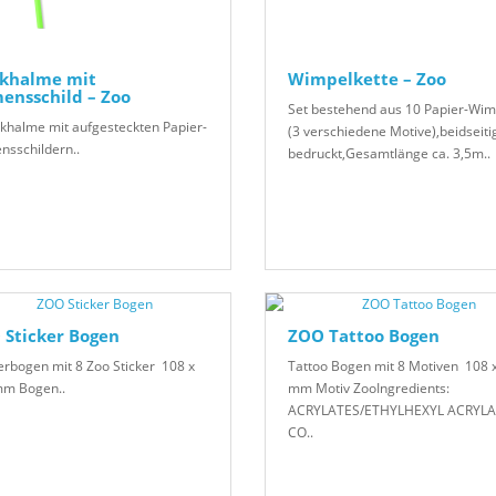
nkhalme mit
Wimpelkette – Zoo
ensschild – Zoo
Set bestehend aus 10 Papier-Wim
nkhalme mit aufgesteckten Papier-
(3 verschiedene Motive),beidseiti
sschildern..
bedruckt,Gesamtlänge ca. 3,5m..
 Sticker Bogen
ZOO Tattoo Bogen
erbogen mit 8 Zoo Sticker 108 x
Tattoo Bogen mit 8 Motiven 108 
m Bogen..
mm Motiv ZooIngredients:
ACRYLATES/ETHYLHEXYL ACRYL
CO..