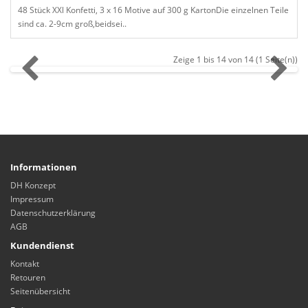
48 Stück XXl Konfetti, 3 x 16 Motive auf 300 g KartonDie einzelnen Teile
sind ca. 2-9cm groß,beidsei..
Zeige 1 bis 14 von 14 (1 Seite(n))
Informationen
DH Konzept
Impressum
Datenschutzerklärung
AGB
Kundendienst
Kontakt
Retouren
Seitenübersicht