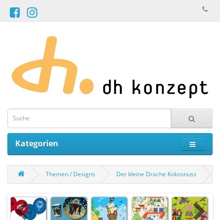
Kategorien
Themen / Designs
Der kleine Drache Kokosnuss