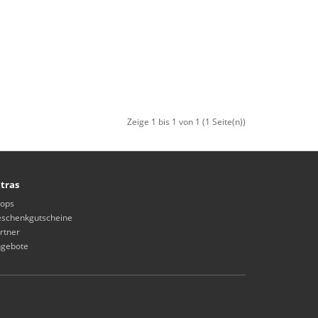
Zeige 1 bis 1 von 1 (1 Seite(n))
tras
ops
schenkgutscheine
rtner
gebote