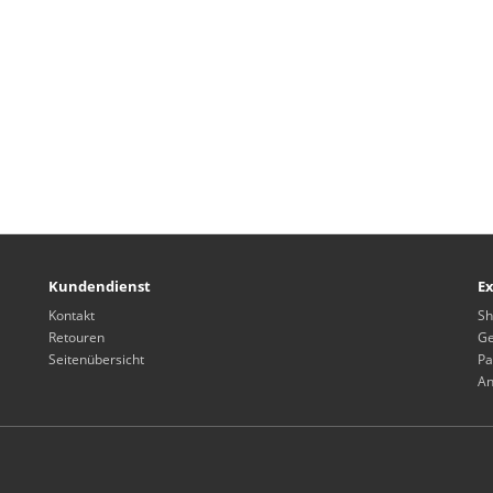
Kundendienst
Ex
Kontakt
Sh
Retouren
Ge
Seitenübersicht
Pa
An