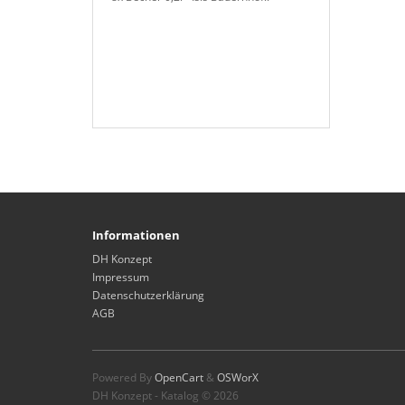
Informationen
DH Konzept
Impressum
Datenschutzerklärung
AGB
Powered By
OpenCart
&
OSWorX
DH Konzept - Katalog © 2026