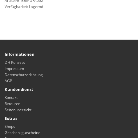
Artikelnr. BBMUFA002
Verfügbarkeit Lagernd
Informationen
DH Konzept
Impressum
Datenschutzerklärung
AGB
Kundendienst
Kontakt
Retouren
Seitenübersicht
Extras
Shops
Geschenkgutscheine