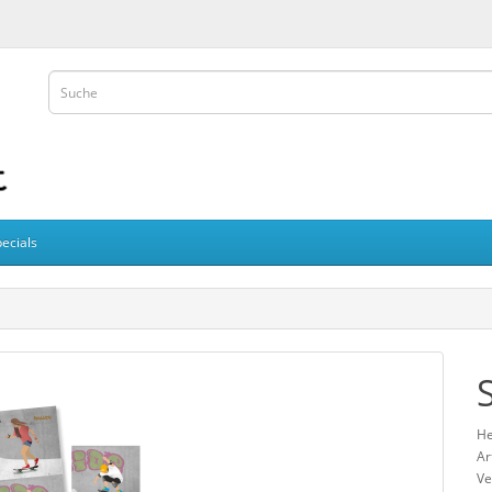
ecials
He
Ar
Ve