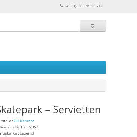
+49 (0)2309-95 18 713
Skatepark – Servietten
rsteller
DH Konzept
tikelnr. SKATESERV053
rfügbarkeit Lagernd