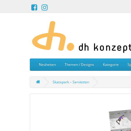
Neuheiten
Themen / Designs
Kategorie
Sp
Skatepark – Servietten