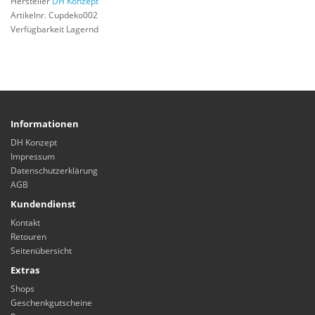
Hersteller
DH Konzept
Artikelnr. Cupdeko002
Verfügbarkeit Lagernd
Informationen
DH Konzept
Impressum
Datenschutzerklärung
AGB
Kundendienst
Kontakt
Retouren
Seitenübersicht
Extras
Shops
Geschenkgutscheine