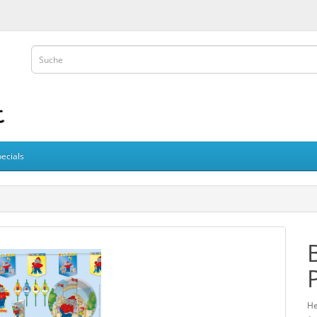
ecials
He