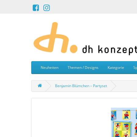
Neuheiten
Themen / Designs
Kategorie
Sp
Benjamin Blümchen – Partyset