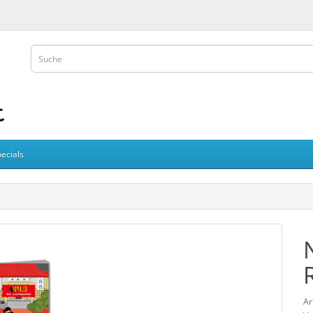
ecials
Ar