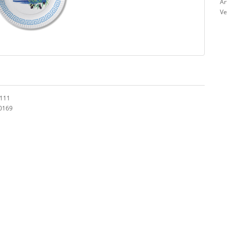
Ar
Ve
0111
00169