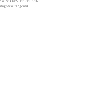
tikelnr. CUPS0111 / PT00169
rfügbarkeit Lagernd