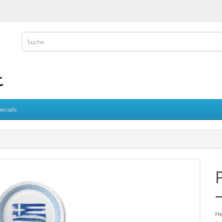
ecials
He