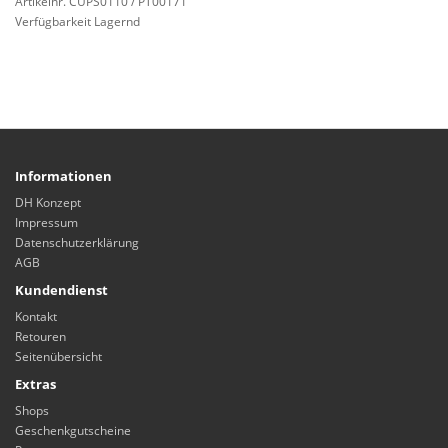
Artikelnr. CUPS0110 / PT00171
Verfügbarkeit Lagernd
Informationen
DH Konzept
Impressum
Datenschutzerklärung
AGB
Kundendienst
Kontakt
Retouren
Seitenübersicht
Extras
Shops
Geschenkgutscheine