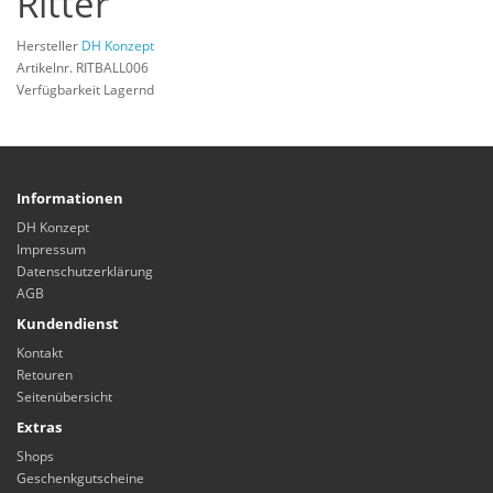
Ritter
Hersteller
DH Konzept
Artikelnr. RITBALL006
Verfügbarkeit Lagernd
Informationen
DH Konzept
Impressum
Datenschutzerklärung
AGB
Kundendienst
Kontakt
Retouren
Seitenübersicht
Extras
Shops
Geschenkgutscheine