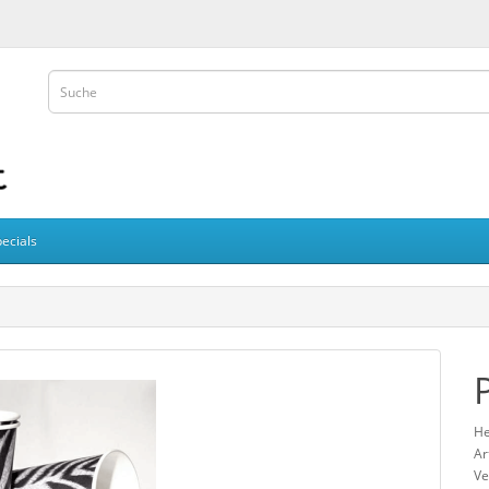
ecials
He
Ar
Ve