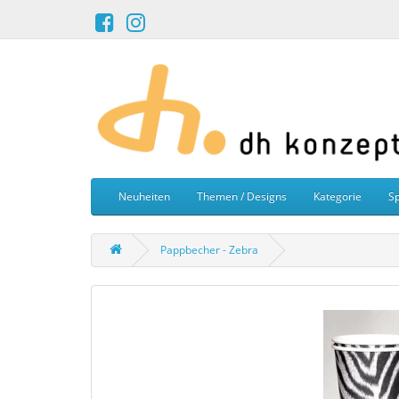
Neuheiten
Themen / Designs
Kategorie
Sp
Pappbecher - Zebra