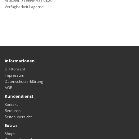
Artikelnr. STERNNASTICK20
Verfügbarkeit Lagernd
Informationen
DH Konzept
Impressum
Datenschutzerklärung
AGB
Kundendienst
Kontakt
Retouren
Seitenübersicht
Extras
Shops