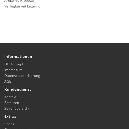
Artikelnr. PT00023
Verfügbarkeit Lagernd
Informationen
DH Konzept
Impressum
Datenschutzerklärung
AGB
Kundendienst
Kontakt
Retouren
Seitenübersicht
Extras
Shops