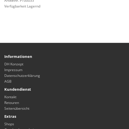
Artikelnr. PT00035
Verfügbarkeit Lagernd
Informationen
DH Konzept
Impressum
Datenschutzerklärung
AGB
Kundendienst
Kontakt
Retouren
Seitenübersicht
Extras
Shops