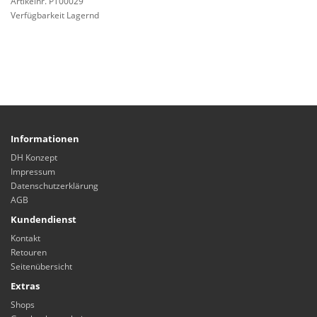
Artikelnr. PT00029
Verfügbarkeit Lagernd
Informationen
DH Konzept
Impressum
Datenschutzerklärung
AGB
Kundendienst
Kontakt
Retouren
Seitenübersicht
Extras
Shops