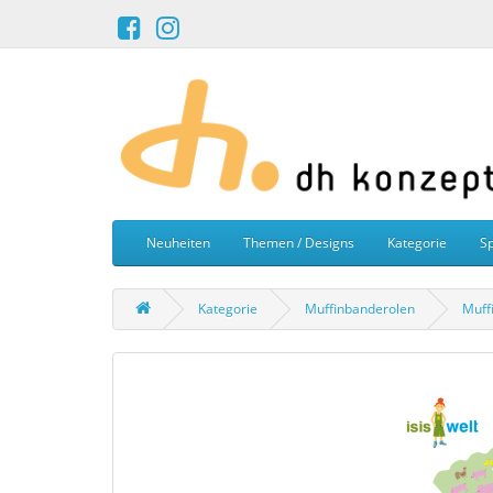
Neuheiten
Themen / Designs
Kategorie
Sp
Kategorie
Muffinbanderolen
Muff