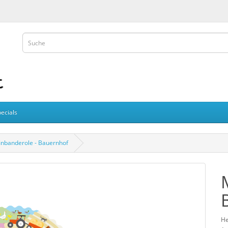
ecials
inbanderole - Bauernhof
He