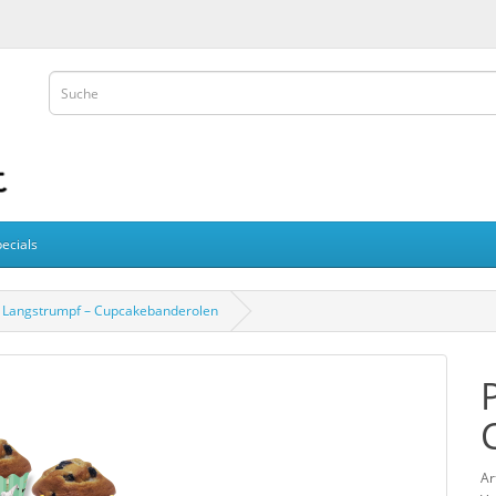
ecials
i Langstrumpf – Cupcakebanderolen
Ar