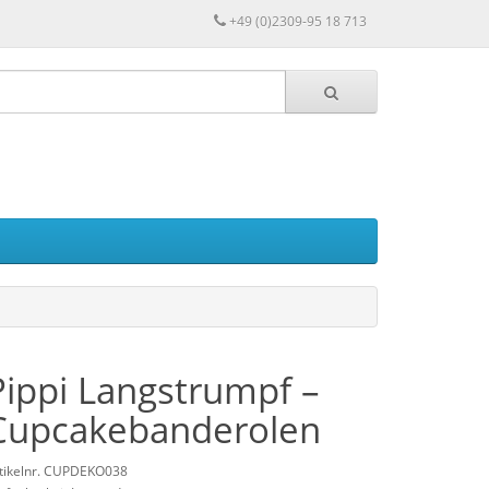
+49 (0)2309-95 18 713
Pippi Langstrumpf –
Cupcakebanderolen
tikelnr. CUPDEKO038