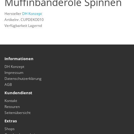
Muffinbanderole Spinnen
Hersteller
DH Konzept
Artikelnr. CUPDEKO010
Verfügbarkeit Lagernd
Informationen
DH Konzept
Impressum
Datenschutzerklärung
AGB
Kundendienst
Kontakt
Retouren
Seitenübersicht
Extras
Shops