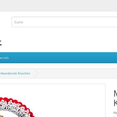
ecials
inbanderole Knochen
He