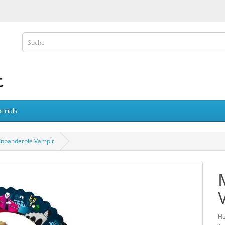
ecials
inbanderole Vampir
He