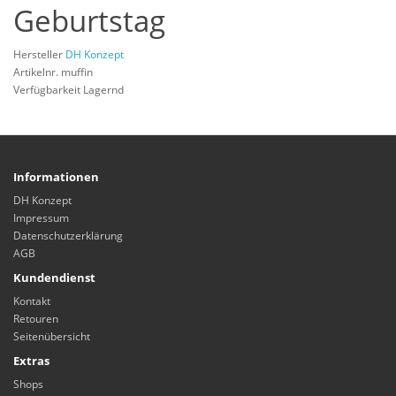
Geburtstag
Hersteller
DH Konzept
Artikelnr. muffin
Verfügbarkeit Lagernd
Informationen
DH Konzept
Impressum
Datenschutzerklärung
AGB
Kundendienst
Kontakt
Retouren
Seitenübersicht
Extras
Shops