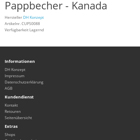
Pappbecher - Kanada
Hersteller
DH Konzept
Artikelnr. CUPS0088
Verfügbarkeit Lagernd
Informationen
DH Konzept
Impressum
Datenschutzerklärung
AGB
Kundendienst
Kontakt
Retouren
Seitenübersicht
Extras
Shops