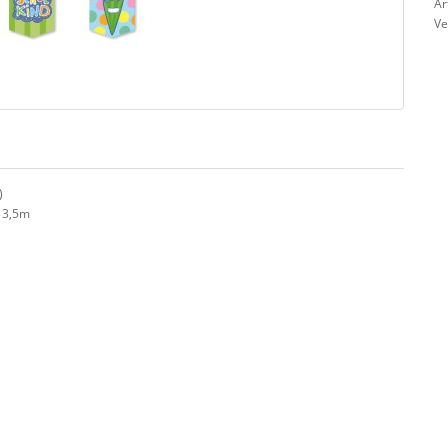
Ar
Ve
)
. 3,5m