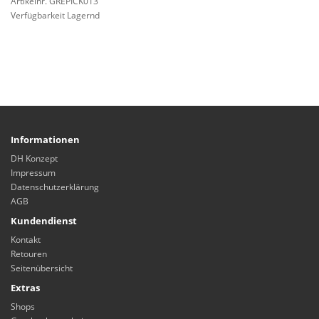
Artikelnr. GREPICK013
Verfügbarkeit Lagernd
Informationen
DH Konzept
Impressum
Datenschutzerklärung
AGB
Kundendienst
Kontakt
Retouren
Seitenübersicht
Extras
Shops