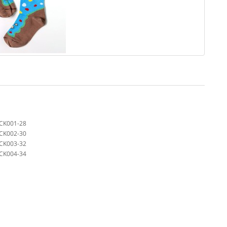
OCK001-28
OCK002-30
OCK003-32
OCK004-34