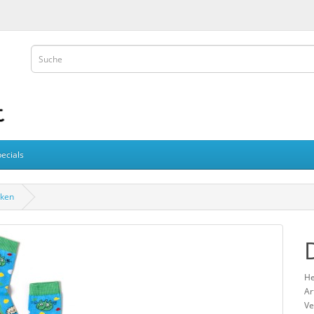
ecials
cken
He
Ar
Ve