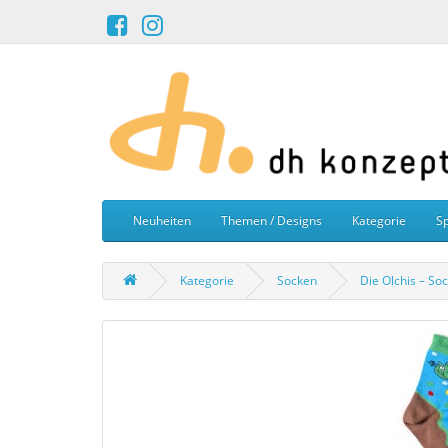
Neuheiten
Themen / Designs
Kategorie
Sp
Kategorie
Socken
Die Olchis – So