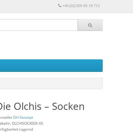
+49 (0)2309-95 18 713
Die Olchis – Socken
rsteller
DH Konzept
tikelnr. OLCHISOCK00X-XX
rfügbarkeit Lagernd