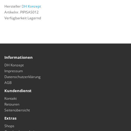
Hersteller
DH Konzept
Artikelnr. PIPISAS012
Verfügbarkeit Lagernd
Informationen
DH Konzept
Impressum
Datenschutzerklärung
AGB
Kundendienst
Kontakt
Retouren
Seitenübersicht
Extras
Shops