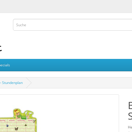
ecials
 – Stundenplan
He