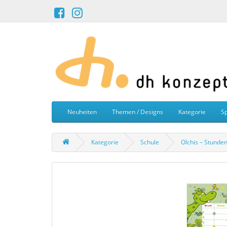
Neuheiten
Themen / Designs
Kategorie
Sp
Kategorie
Schule
Olchis – Stunde