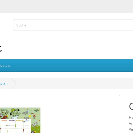
ecials
nplan
He
Ar
Ve