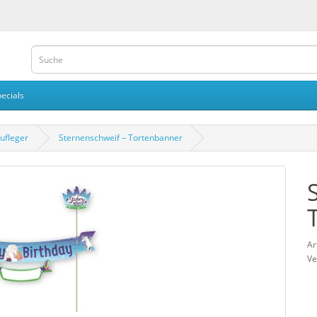
ecials
ufleger
Sternenschweif – Tortenbanner
Ar
Ve