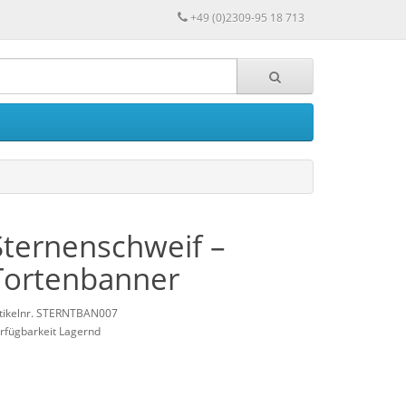
+49 (0)2309-95 18 713
Sternenschweif –
Tortenbanner
tikelnr. STERNTBAN007
rfügbarkeit Lagernd