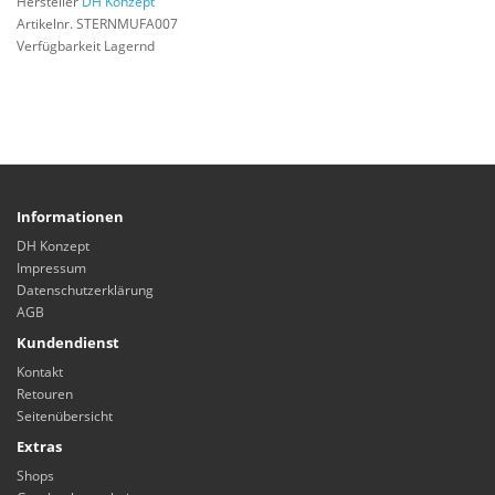
Hersteller
DH Konzept
Artikelnr. STERNMUFA007
Verfügbarkeit Lagernd
Informationen
DH Konzept
Impressum
Datenschutzerklärung
AGB
Kundendienst
Kontakt
Retouren
Seitenübersicht
Extras
Shops