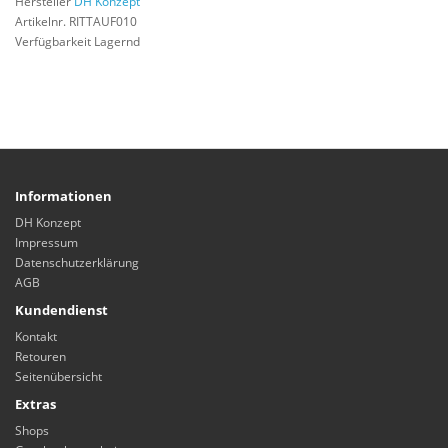
Hersteller
DH Konzept
Artikelnr. RITTAUF010
Verfügbarkeit Lagernd
Informationen
DH Konzept
Impressum
Datenschutzerklärung
AGB
Kundendienst
Kontakt
Retouren
Seitenübersicht
Extras
Shops